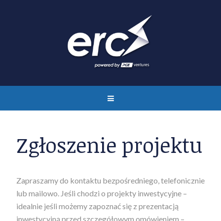
Zgłoszenie projektu
Zapraszamy do kontaktu bezpośredniego, telefonicznie
lub mailowo. Jeśli chodzi o projekty inwestycyjne –
idealnie jeśli możemy zapoznać się z prezentacją
inwestycyjną przed szczegółowym omówieniem –