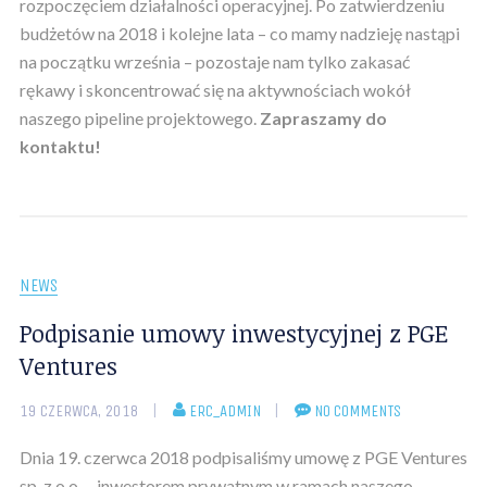
rozpoczęciem działalności operacyjnej. Po zatwierdzeniu
budżetów na 2018 i kolejne lata – co mamy nadzieję nastąpi
na początku września – pozostaje nam tylko zakasać
rękawy i skoncentrować się na aktywnościach wokół
naszego pipeline projektowego.
Zapraszamy do
kontaktu!
NEWS
Podpisanie umowy inwestycyjnej z PGE
Ventures
19 CZERWCA, 2018
ERC_ADMIN
NO COMMENTS
Dnia 19. czerwca 2018 podpisaliśmy umowę z PGE Ventures
sp. z o.o. – inwestorem prywatnym w ramach naszego