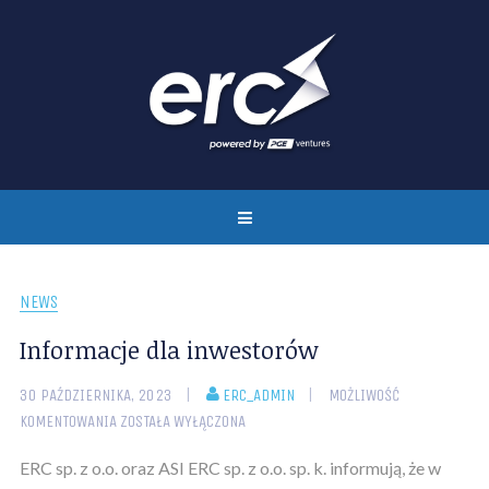
NEWS
Informacje dla inwestorów
30 PAŹDZIERNIKA, 2023
ERC_ADMIN
MOŻLIWOŚĆ
KOMENTOWANIA
ZOSTAŁA WYŁĄCZONA
ERC sp. z o.o. oraz ASI ERC sp. z o.o. sp. k. informują, że w