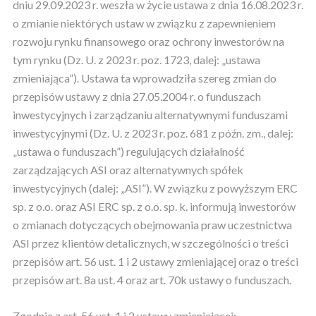
dniu 29.09.2023 r. weszła w życie ustawa z dnia 16.08.2023 r.
o zmianie niektórych ustaw w związku z zapewnieniem
rozwoju rynku finansowego oraz ochrony inwestorów na
tym rynku (Dz. U. z 2023 r. poz. 1723, dalej: „ustawa
zmieniająca”). Ustawa ta wprowadziła szereg zmian do
przepisów ustawy z dnia 27.05.2004 r. o funduszach
inwestycyjnych i zarządzaniu alternatywnymi funduszami
inwestycyjnymi (Dz. U. z 2023 r. poz. 681 z późn. zm., dalej:
„ustawa o funduszach”) regulujących działalność
zarządzających ASI oraz alternatywnych spółek
inwestycyjnych (dalej: „ASI”). W związku z powyższym ERC
sp. z o.o. oraz ASI ERC sp. z o.o. sp. k. informują inwestorów
o zmianach dotyczących obejmowania praw uczestnictwa
ASI przez klientów detalicznych, w szczególności o treści
przepisów art. 56 ust. 1 i 2 ustawy zmieniającej oraz o treści
przepisów art. 8a ust. 4 oraz art. 70k ustawy o funduszach.
Zgodnie z art. 56 ust. 1 i 2 ustawy zmieniającej: