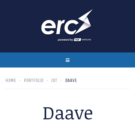
HOME
PORTFOLIO
IOT
DAAVE
Daave