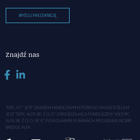
WYŚLIJ PREZENTACJĘ
Znajdź nas
"ERC.VC" JEST ZNAKIEM HANDLOWYM KTÓREGO WŁAŚCICIELEM
JEST "EPIC ALFA SP. Z O.O." ZARZĄDZAJĄCA FUNDUSZEM "ASI EPIC
ALFA SP. Z O.O. SP. K." POWOŁANYM W RAMACH PROGRAMU NCBIR
BRIDGE ALFA.