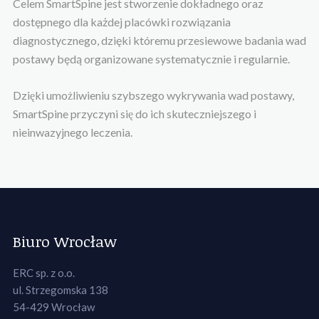
Celem SmartSpine jest stworzenie dokładnego oraz
dostępnego dla każdej placówki rozwiązania
diagnostycznego, dzięki któremu przesiewowe badania wad
postawy będą organizowane systematycznie i regularnie.
Dzięki umożliwieniu szybszego wykrywania wad postawy,
SmartSpine przyczyni się do ich skuteczniejszego i
nieinwazyjnego leczenia.
Biuro Wrocław
ERC sp. z o.o.
ul. Strzegomska 138
54-429 Wrocław