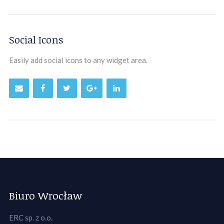
Social Icons
Easily add social icons to any widget area.
Biuro Wrocław
ERC sp. z o.o.